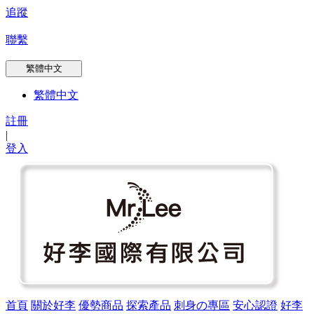
追蹤
聯繫
繁體中文
繁體中文
註冊
|
登入
首頁
關於好李
優勢商品
探索產品
刺身の專區
安心認證
好李